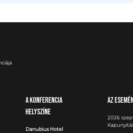
ciája
A konferencia
Az esemé
helyszíne
2026. szep
Kapunyitás
Danubius Hotel