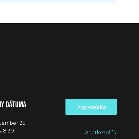
ny dátuma
Jegyvásárlás
tember 25.
: 8:30
Adatkezelési