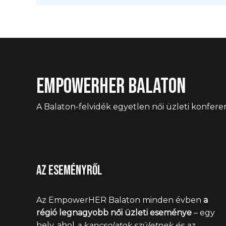
EmpowerHER Balaton
A Balaton-felvidék egyetlen női üzleti konferen
Az eseményről
Az EmpowerHER Balaton minden évben
a
régió legnagyobb női üzleti eseménye
– egy
hely, ahol
a kapcsolatok születnek és az